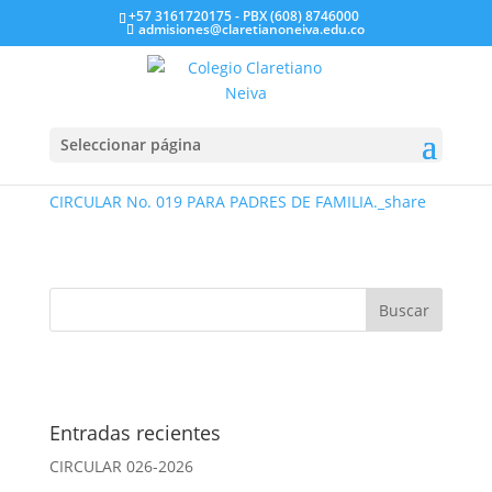
+57 3161720175 - PBX (608) 8746000
admisiones@claretianoneiva.edu.co
CIRCULAR 019-2026
May 9, 2026
|
Circulares
Seleccionar página
CIRCULAR No. 019 PARA PADRES DE FAMILIA._share
Entradas recientes
CIRCULAR 026-2026