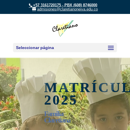
+57 3161720175 - PBX (608) 8746000
admisiones@claretianoneiva.edu.co
Seleccionar página
MATRÍCU
2025
Familia
Claretiana