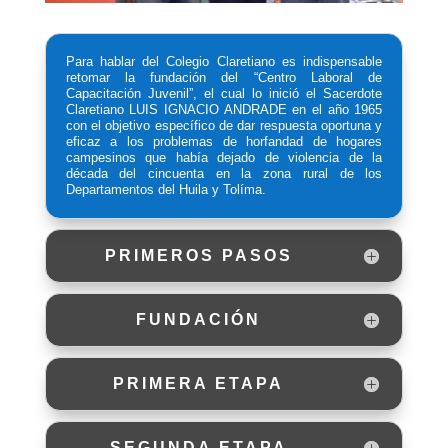
Para hablar del Colegio Claretiano es indispensable
retomar la fundación del “Centro Laboral de
Capacitación Juvenil”, el cual lo inició el Sacerdote
Claretiano LUIS IGNACIO ANDRADE en el año 1965
con el objetivo específico de dar respuesta oportuna y
eficaz a los problemas de horfandad de hogares
campesinos que había dejado de violencia de la
década del cincuenta en la zona rural de los
Departamentos del Huila y Tolíma.
PRIMEROS PASOS
FUNDACIÓN
PRIMERA ETAPA
SEGUNDA ETAPA