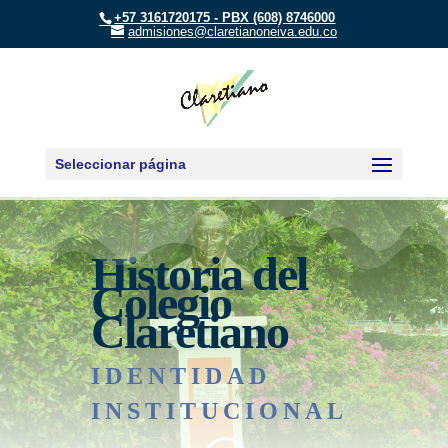
+57 3161720175 - PBX (608) 8746000
admisiones@claretianoneiva.edu.co
Seleccionar página
Historia del
Colegio
Claretiano
IDENTIDAD
INSTITUCIONAL