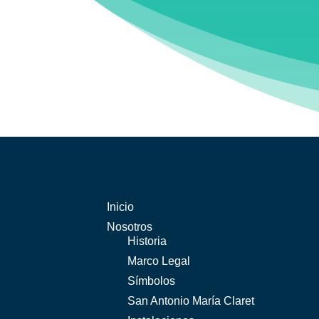
Accesos Directos
Inicio
Nosotros
Historia
Marco Legal
Símbolos
San Antonio María Claret