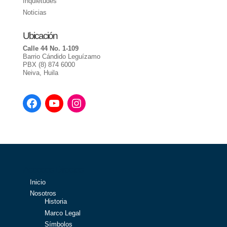
Inquietudes
Noticias
Ubicación
Calle 44 No. 1-109
Barrio Cándido Leguízamo
PBX (8) 874 6000
Neiva, Huila
Accesos Directos
Inicio
Nosotros
Historia
Marco Legal
Símbolos