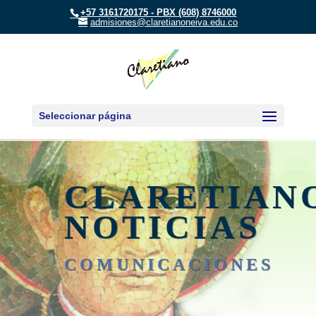
+57 3161720175 - PBX (608) 8746000
admisiones@claretianoneiva.edu.co
Seleccionar página
CLARETIAN
NOTICIAS
COMUNICACIONES