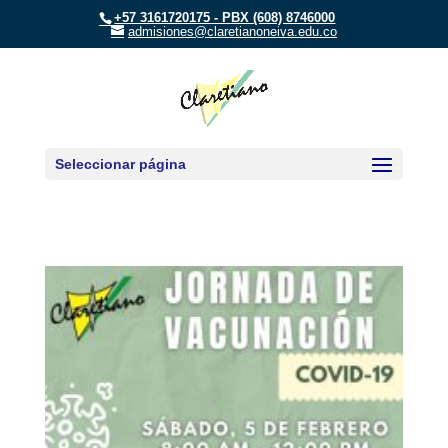
+57 3161720175 - PBX (608) 8746000
admisiones@claretianoneiva.edu.co
Seleccionar página