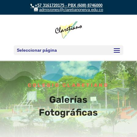
+57 3161720175 - PBX (608) 8746000
admisiones@claretianoneiva.edu.co
Seleccionar página
COLEGIO CLARETIANO
Galerías
Fotográficas