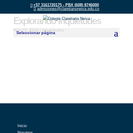
+57 3161720175 - PBX (608) 8746000
admisiones@claretianoneiva.edu.co
Explorando Inquietudes
Nov 10, 2020
|
Inquietudes
Seleccionar página
Accesos Directos
Inicio
Nosotros